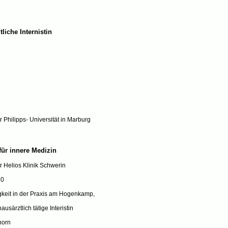
liche Internistin
Philipps- Universität in Marburg
für innere Medizin
er Helios Klinik Schwerin
10
igkeit in der Praxis am Hogenkamp,
ausärztlich tätige Interistin
horn